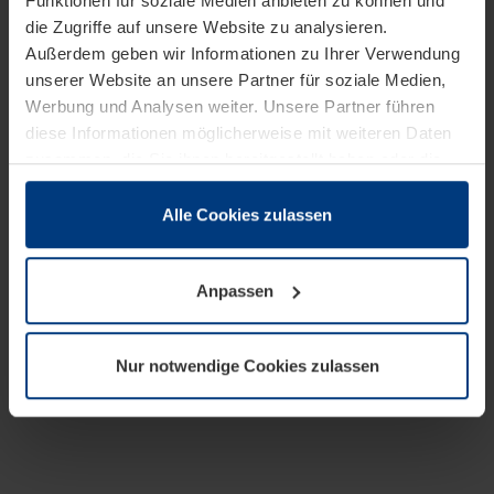
Funktionen für soziale Medien anbieten zu können und
die Zugriffe auf unsere Website zu analysieren.
Außerdem geben wir Informationen zu Ihrer Verwendung
unserer Website an unsere Partner für soziale Medien,
Werbung und Analysen weiter. Unsere Partner führen
diese Informationen möglicherweise mit weiteren Daten
zusammen, die Sie ihnen bereitgestellt haben oder die
sie im Rahmen Ihrer Nutzung der Dienste gesammelt
haben.
Alle Cookies zulassen
Rechtlich können wir Cookies auf Ihrem Gerät speichern,
wenn diese für den Betrieb dieser Seite unbedingt
Anpassen
notwendig sind. Für alle anderen Cookie-Typen benötigen
wir Ihre Erlaubnis. Ihre Einwilligung können Sie jederzeit
in der Cookie-Erläuterung auf der Seite
Nur notwendige Cookies zulassen
Datenschutzerklärung
unserer Website ändern oder
widerrufen.