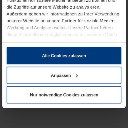
Funktionen für soziale Medien anbieten zu können und
die Zugriffe auf unsere Website zu analysieren.
Außerdem geben wir Informationen zu Ihrer Verwendung
unserer Website an unsere Partner für soziale Medien,
Werbung und Analysen weiter. Unsere Partner führen
diese Informationen möglicherweise mit weiteren Daten
zusammen, die Sie ihnen bereitgestellt haben oder die
sie im Rahmen Ihrer Nutzung der Dienste gesammelt
haben.
Alle Cookies zulassen
Rechtlich können wir Cookies auf Ihrem Gerät speichern,
wenn diese für den Betrieb dieser Seite unbedingt
Anpassen
notwendig sind. Für alle anderen Cookie-Typen benötigen
wir Ihre Erlaubnis. Ihre Einwilligung können Sie jederzeit
in der Cookie-Erläuterung auf der Seite
Nur notwendige Cookies zulassen
Datenschutzerklärung
unserer Website ändern oder
widerrufen.