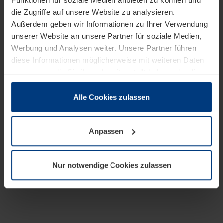
Funktionen für soziale Medien anbieten zu können und
die Zugriffe auf unsere Website zu analysieren.
Außerdem geben wir Informationen zu Ihrer Verwendung
unserer Website an unsere Partner für soziale Medien,
Werbung und Analysen weiter. Unsere Partner führen
diese Informationen möglicherweise mit weiteren Daten
zusammen, die Sie ihnen bereitgestellt haben oder die
sie im Rahmen Ihrer Nutzung der Dienste gesammelt
haben.
Alle Cookies zulassen
Rechtlich können wir Cookies auf Ihrem Gerät speichern,
wenn diese für den Betrieb dieser Seite unbedingt
Anpassen
notwendig sind. Für alle anderen Cookie-Typen benötigen
wir Ihre Erlaubnis. Ihre Einwilligung können Sie jederzeit
in der Cookie-Erläuterung auf der Seite
Nur notwendige Cookies zulassen
Datenschutzerklärung
unserer Website ändern oder
widerrufen.