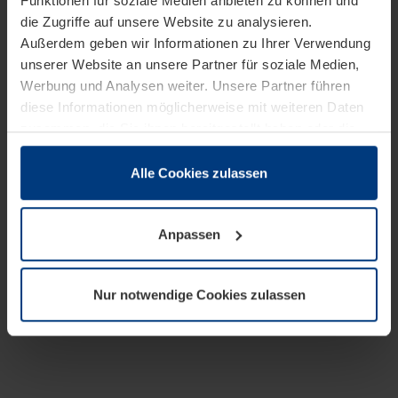
Funktionen für soziale Medien anbieten zu können und
die Zugriffe auf unsere Website zu analysieren.
Außerdem geben wir Informationen zu Ihrer Verwendung
unserer Website an unsere Partner für soziale Medien,
Werbung und Analysen weiter. Unsere Partner führen
diese Informationen möglicherweise mit weiteren Daten
zusammen, die Sie ihnen bereitgestellt haben oder die
sie im Rahmen Ihrer Nutzung der Dienste gesammelt
haben.
Alle Cookies zulassen
Rechtlich können wir Cookies auf Ihrem Gerät speichern,
wenn diese für den Betrieb dieser Seite unbedingt
Anpassen
notwendig sind. Für alle anderen Cookie-Typen benötigen
wir Ihre Erlaubnis. Ihre Einwilligung können Sie jederzeit
in der Cookie-Erläuterung auf der Seite
Nur notwendige Cookies zulassen
Datenschutzerklärung
unserer Website ändern oder
widerrufen.