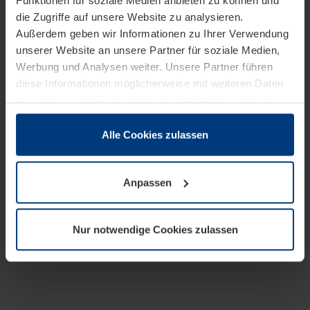
Funktionen für soziale Medien anbieten zu können und
die Zugriffe auf unsere Website zu analysieren.
Außerdem geben wir Informationen zu Ihrer Verwendung
unserer Website an unsere Partner für soziale Medien,
Werbung und Analysen weiter. Unsere Partner führen
diese Informationen möglicherweise mit weiteren Daten
zusammen, die Sie ihnen bereitgestellt haben oder die
sie im Rahmen Ihrer Nutzung der Dienste gesammelt
haben.
Alle Cookies zulassen
Rechtlich können wir Cookies auf Ihrem Gerät speichern,
wenn diese für den Betrieb dieser Seite unbedingt
Anpassen
notwendig sind. Für alle anderen Cookie-Typen benötigen
wir Ihre Erlaubnis. Ihre Einwilligung können Sie jederzeit
in der Cookie-Erläuterung auf der Seite
Nur notwendige Cookies zulassen
Datenschutzerklärung
unserer Website ändern oder
widerrufen.