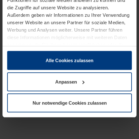
Funktionen für soziale Medien anbieten zu können und
die Zugriffe auf unsere Website zu analysieren.
Außerdem geben wir Informationen zu Ihrer Verwendung
unserer Website an unsere Partner für soziale Medien,
Werbung und Analysen weiter. Unsere Partner führen
diese Informationen möglicherweise mit weiteren Daten
zusammen, die Sie ihnen bereitgestellt haben oder die
sie im Rahmen Ihrer Nutzung der Dienste gesammelt
haben.
Alle Cookies zulassen
Rechtlich können wir Cookies auf Ihrem Gerät speichern,
wenn diese für den Betrieb dieser Seite unbedingt
Anpassen
notwendig sind. Für alle anderen Cookie-Typen benötigen
wir Ihre Erlaubnis. Ihre Einwilligung können Sie jederzeit
in der Cookie-Erläuterung auf der Seite
Nur notwendige Cookies zulassen
Datenschutzerklärung
unserer Website ändern oder
widerrufen.