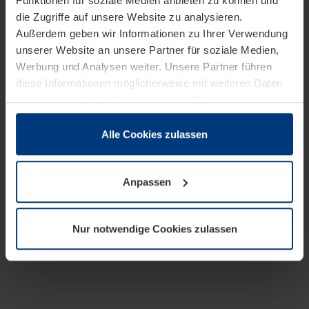
Funktionen für soziale Medien anbieten zu können und
die Zugriffe auf unsere Website zu analysieren.
Außerdem geben wir Informationen zu Ihrer Verwendung
unserer Website an unsere Partner für soziale Medien,
Werbung und Analysen weiter. Unsere Partner führen
diese Informationen möglicherweise mit weiteren Daten
zusammen, die Sie ihnen bereitgestellt haben oder die
sie im Rahmen Ihrer Nutzung der Dienste gesammelt
haben.
Alle Cookies zulassen
Rechtlich können wir Cookies auf Ihrem Gerät speichern,
wenn diese für den Betrieb dieser Seite unbedingt
Anpassen
notwendig sind. Für alle anderen Cookie-Typen benötigen
wir Ihre Erlaubnis. Ihre Einwilligung können Sie jederzeit
in der Cookie-Erläuterung auf der Seite
Nur notwendige Cookies zulassen
Datenschutzerklärung
unserer Website ändern oder
widerrufen.