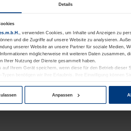
Details
Cookies
es.m.b.H.
, verwenden Cookies, um Inhalte und Anzeigen zu pers
können und die Zugriffe auf unsere Website zu analysieren. Auß
endung unserer Website an unsere Partner für soziale Medien, W
Informationen möglicherweise mit weiteren Daten zusammen, die 
n Ihrer Nutzung der Dienste gesammelt haben.
 auf Ihrem Gerät speichern, wenn diese für den Betrieb dieser 
-Typen benötigen wir Ihre Erlaubnis. Ihre Einwilligung können Sie
enschutzerklärung
unserer Website ändern oder widerrufen.
zulassen
Anpassen
A