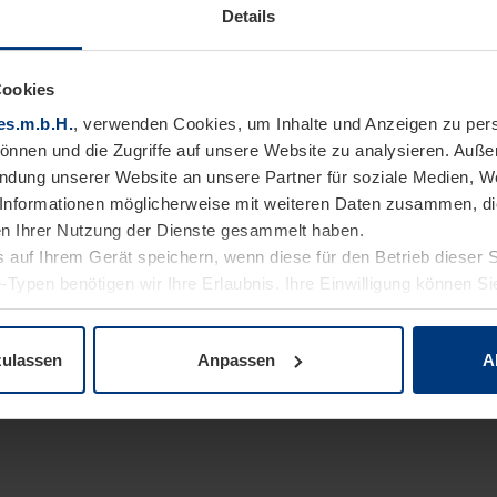
Details
Cookies
es.m.b.H.
, verwenden Cookies, um Inhalte und Anzeigen zu pers
können und die Zugriffe auf unsere Website zu analysieren. Auß
endung unserer Website an unsere Partner für soziale Medien, W
Informationen möglicherweise mit weiteren Daten zusammen, die 
n Ihrer Nutzung der Dienste gesammelt haben.
 auf Ihrem Gerät speichern, wenn diese für den Betrieb dieser 
-Typen benötigen wir Ihre Erlaubnis. Ihre Einwilligung können Sie
enschutzerklärung
unserer Website ändern oder widerrufen.
zulassen
Anpassen
A