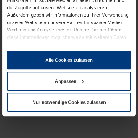
Funktionen für soziale Medien anbieten zu können und
die Zugriffe auf unsere Website zu analysieren.
Außerdem geben wir Informationen zu Ihrer Verwendung
unserer Website an unsere Partner für soziale Medien,
Werbung und Analysen weiter. Unsere Partner führen
diese Informationen möglicherweise mit weiteren Daten
zusammen, die Sie ihnen bereitgestellt haben oder die
sie im Rahmen Ihrer Nutzung der Dienste gesammelt
haben.
Alle Cookies zulassen
Rechtlich können wir Cookies auf Ihrem Gerät speichern,
wenn diese für den Betrieb dieser Seite unbedingt
Anpassen
notwendig sind. Für alle anderen Cookie-Typen benötigen
wir Ihre Erlaubnis. Ihre Einwilligung können Sie jederzeit
in der Cookie-Erläuterung auf der Seite
Nur notwendige Cookies zulassen
Datenschutzerklärung
unserer Website ändern oder
widerrufen.