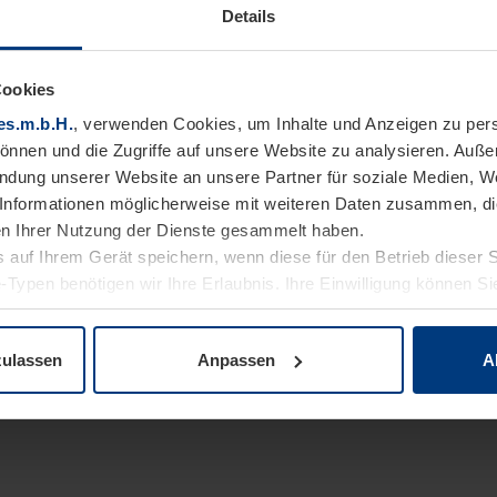
Details
Cookies
es.m.b.H.
, verwenden Cookies, um Inhalte und Anzeigen zu pers
können und die Zugriffe auf unsere Website zu analysieren. Auß
endung unserer Website an unsere Partner für soziale Medien, W
Informationen möglicherweise mit weiteren Daten zusammen, die 
n Ihrer Nutzung der Dienste gesammelt haben.
 auf Ihrem Gerät speichern, wenn diese für den Betrieb dieser 
-Typen benötigen wir Ihre Erlaubnis. Ihre Einwilligung können Sie
enschutzerklärung
unserer Website ändern oder widerrufen.
zulassen
Anpassen
A