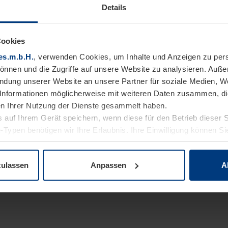
Details
Cookies
es.m.b.H.
, verwenden Cookies, um Inhalte und Anzeigen zu pers
können und die Zugriffe auf unsere Website zu analysieren. Auß
endung unserer Website an unsere Partner für soziale Medien, W
Informationen möglicherweise mit weiteren Daten zusammen, die 
n Ihrer Nutzung der Dienste gesammelt haben.
 auf Ihrem Gerät speichern, wenn diese für den Betrieb dieser 
-Typen benötigen wir Ihre Erlaubnis. Ihre Einwilligung können Sie
enschutzerklärung
unserer Website ändern oder widerrufen.
zulassen
Anpassen
A