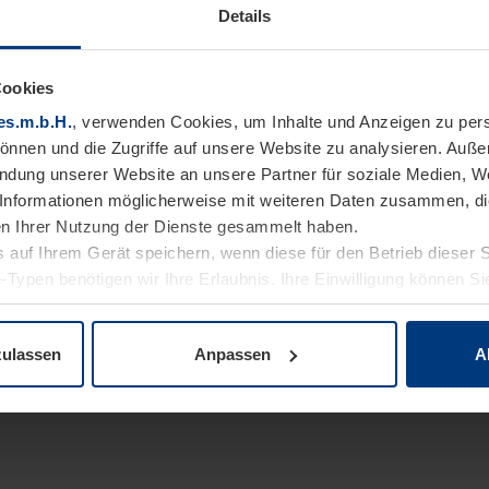
Details
Cookies
es.m.b.H.
, verwenden Cookies, um Inhalte und Anzeigen zu pers
können und die Zugriffe auf unsere Website zu analysieren. Auß
endung unserer Website an unsere Partner für soziale Medien, W
Informationen möglicherweise mit weiteren Daten zusammen, die 
n Ihrer Nutzung der Dienste gesammelt haben.
 auf Ihrem Gerät speichern, wenn diese für den Betrieb dieser 
-Typen benötigen wir Ihre Erlaubnis. Ihre Einwilligung können Sie
enschutzerklärung
unserer Website ändern oder widerrufen.
zulassen
Anpassen
A