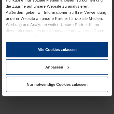
Funktionen für soziale Medien anbieten zu können und
die Zugriffe auf unsere Website zu analysieren.
Außerdem geben wir Informationen zu Ihrer Verwendung
unserer Website an unsere Partner für soziale Medien,
Werbung und Analysen weiter. Unsere Partner führen
diese Informationen möglicherweise mit weiteren Daten
zusammen, die Sie ihnen bereitgestellt haben oder die
sie im Rahmen Ihrer Nutzung der Dienste gesammelt
haben.
Alle Cookies zulassen
Rechtlich können wir Cookies auf Ihrem Gerät speichern,
wenn diese für den Betrieb dieser Seite unbedingt
Anpassen
notwendig sind. Für alle anderen Cookie-Typen benötigen
wir Ihre Erlaubnis. Ihre Einwilligung können Sie jederzeit
in der Cookie-Erläuterung auf der Seite
Nur notwendige Cookies zulassen
Datenschutzerklärung
unserer Website ändern oder
widerrufen.