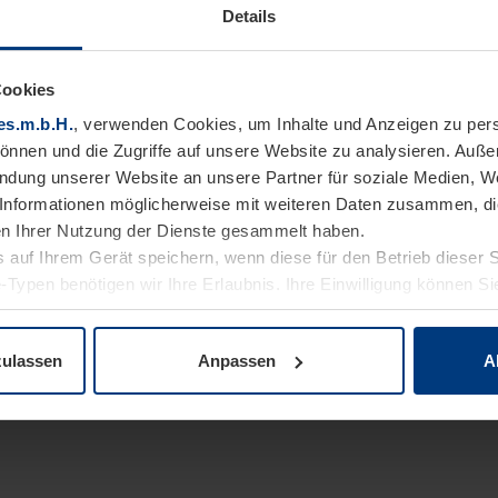
Details
Cookies
es.m.b.H.
, verwenden Cookies, um Inhalte und Anzeigen zu pers
können und die Zugriffe auf unsere Website zu analysieren. Auß
endung unserer Website an unsere Partner für soziale Medien, W
Informationen möglicherweise mit weiteren Daten zusammen, die 
n Ihrer Nutzung der Dienste gesammelt haben.
 auf Ihrem Gerät speichern, wenn diese für den Betrieb dieser 
-Typen benötigen wir Ihre Erlaubnis. Ihre Einwilligung können Sie
enschutzerklärung
unserer Website ändern oder widerrufen.
zulassen
Anpassen
A