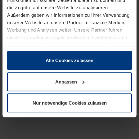
Funktionen für soziale Medien anbieten zu können und
die Zugriffe auf unsere Website zu analysieren.
Außerdem geben wir Informationen zu Ihrer Verwendung
unserer Website an unsere Partner für soziale Medien,
Werbung und Analysen weiter. Unsere Partner führen
diese Informationen möglicherweise mit weiteren Daten
zusammen, die Sie ihnen bereitgestellt haben oder die
sie im Rahmen Ihrer Nutzung der Dienste gesammelt
haben.
Alle Cookies zulassen
Rechtlich können wir Cookies auf Ihrem Gerät speichern,
wenn diese für den Betrieb dieser Seite unbedingt
Anpassen
notwendig sind. Für alle anderen Cookie-Typen benötigen
wir Ihre Erlaubnis. Ihre Einwilligung können Sie jederzeit
in der Cookie-Erläuterung auf der Seite
Nur notwendige Cookies zulassen
Datenschutzerklärung
unserer Website ändern oder
widerrufen.