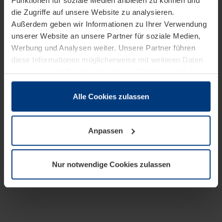
Funktionen für soziale Medien anbieten zu können und
die Zugriffe auf unsere Website zu analysieren.
Außerdem geben wir Informationen zu Ihrer Verwendung
unserer Website an unsere Partner für soziale Medien,
Werbung und Analysen weiter. Unsere Partner führen
diese Informationen möglicherweise mit weiteren Daten
zusammen, die Sie ihnen bereitgestellt haben oder die
sie im Rahmen Ihrer Nutzung der Dienste gesammelt
haben.
Alle Cookies zulassen
Rechtlich können wir Cookies auf Ihrem Gerät speichern,
wenn diese für den Betrieb dieser Seite unbedingt
Anpassen
notwendig sind. Für alle anderen Cookie-Typen benötigen
wir Ihre Erlaubnis. Ihre Einwilligung können Sie jederzeit
in der Cookie-Erläuterung auf der Seite
Nur notwendige Cookies zulassen
Datenschutzerklärung
unserer Website ändern oder
widerrufen.