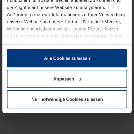
Funktionen für soziale Medien anbieten zu können und
die Zugriffe auf unsere Website zu analysieren.
Außerdem geben wir Informationen zu Ihrer Verwendung
unserer Website an unsere Partner für soziale Medien,
Werbung und Analysen weiter. Unsere Partner führen
diese Informationen möglicherweise mit weiteren Daten
zusammen, die Sie ihnen bereitgestellt haben oder die
sie im Rahmen Ihrer Nutzung der Dienste gesammelt
haben.
Alle Cookies zulassen
Rechtlich können wir Cookies auf Ihrem Gerät speichern,
wenn diese für den Betrieb dieser Seite unbedingt
Anpassen
notwendig sind. Für alle anderen Cookie-Typen benötigen
wir Ihre Erlaubnis. Ihre Einwilligung können Sie jederzeit
in der Cookie-Erläuterung auf der Seite
Nur notwendige Cookies zulassen
Datenschutzerklärung
unserer Website ändern oder
widerrufen.