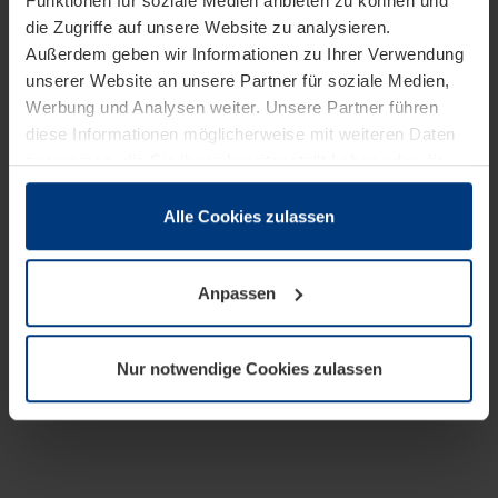
Funktionen für soziale Medien anbieten zu können und
die Zugriffe auf unsere Website zu analysieren.
Außerdem geben wir Informationen zu Ihrer Verwendung
unserer Website an unsere Partner für soziale Medien,
Werbung und Analysen weiter. Unsere Partner führen
diese Informationen möglicherweise mit weiteren Daten
zusammen, die Sie ihnen bereitgestellt haben oder die
sie im Rahmen Ihrer Nutzung der Dienste gesammelt
haben.
Alle Cookies zulassen
Rechtlich können wir Cookies auf Ihrem Gerät speichern,
wenn diese für den Betrieb dieser Seite unbedingt
Anpassen
notwendig sind. Für alle anderen Cookie-Typen benötigen
wir Ihre Erlaubnis. Ihre Einwilligung können Sie jederzeit
in der Cookie-Erläuterung auf der Seite
Nur notwendige Cookies zulassen
Datenschutzerklärung
unserer Website ändern oder
widerrufen.