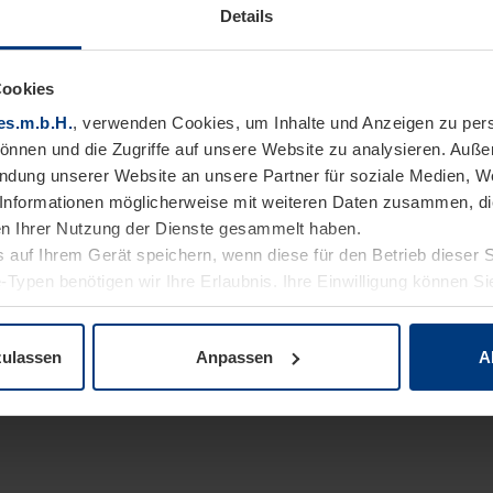
Details
Cookies
es.m.b.H.
, verwenden Cookies, um Inhalte und Anzeigen zu pers
können und die Zugriffe auf unsere Website zu analysieren. Auß
endung unserer Website an unsere Partner für soziale Medien, W
Informationen möglicherweise mit weiteren Daten zusammen, die 
n Ihrer Nutzung der Dienste gesammelt haben.
 auf Ihrem Gerät speichern, wenn diese für den Betrieb dieser 
-Typen benötigen wir Ihre Erlaubnis. Ihre Einwilligung können Sie
enschutzerklärung
unserer Website ändern oder widerrufen.
zulassen
Anpassen
A