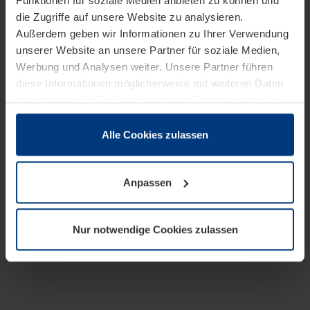
Funktionen für soziale Medien anbieten zu können und
die Zugriffe auf unsere Website zu analysieren.
Außerdem geben wir Informationen zu Ihrer Verwendung
unserer Website an unsere Partner für soziale Medien,
Werbung und Analysen weiter. Unsere Partner führen
diese Informationen möglicherweise mit weiteren Daten
zusammen, die Sie ihnen bereitgestellt haben oder die
sie im Rahmen Ihrer Nutzung der Dienste gesammelt
haben.
Alle Cookies zulassen
Rechtlich können wir Cookies auf Ihrem Gerät speichern,
wenn diese für den Betrieb dieser Seite unbedingt
Anpassen
notwendig sind. Für alle anderen Cookie-Typen benötigen
wir Ihre Erlaubnis. Ihre Einwilligung können Sie jederzeit
in der Cookie-Erläuterung auf der Seite
Nur notwendige Cookies zulassen
Datenschutzerklärung
unserer Website ändern oder
widerrufen.