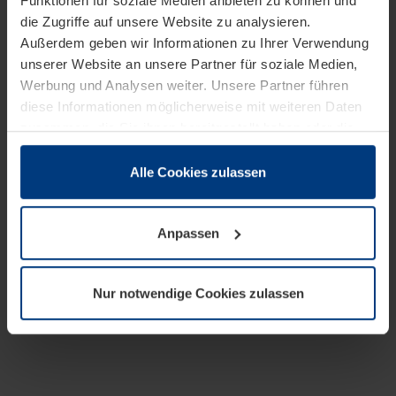
Funktionen für soziale Medien anbieten zu können und
die Zugriffe auf unsere Website zu analysieren.
Außerdem geben wir Informationen zu Ihrer Verwendung
unserer Website an unsere Partner für soziale Medien,
Werbung und Analysen weiter. Unsere Partner führen
diese Informationen möglicherweise mit weiteren Daten
zusammen, die Sie ihnen bereitgestellt haben oder die
sie im Rahmen Ihrer Nutzung der Dienste gesammelt
haben.
Alle Cookies zulassen
Rechtlich können wir Cookies auf Ihrem Gerät speichern,
wenn diese für den Betrieb dieser Seite unbedingt
Anpassen
notwendig sind. Für alle anderen Cookie-Typen benötigen
wir Ihre Erlaubnis. Ihre Einwilligung können Sie jederzeit
in der Cookie-Erläuterung auf der Seite
Nur notwendige Cookies zulassen
Datenschutzerklärung
unserer Website ändern oder
widerrufen.