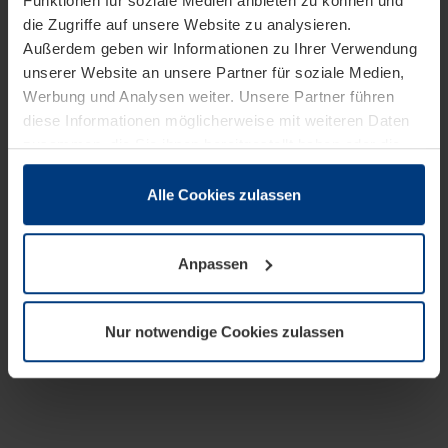
Funktionen für soziale Medien anbieten zu können und
die Zugriffe auf unsere Website zu analysieren.
Außerdem geben wir Informationen zu Ihrer Verwendung
unserer Website an unsere Partner für soziale Medien,
Werbung und Analysen weiter. Unsere Partner führen
diese Informationen möglicherweise mit weiteren Daten
zusammen, die Sie ihnen bereitgestellt haben oder die
sie im Rahmen Ihrer Nutzung der Dienste gesammelt
haben.
Alle Cookies zulassen
Rechtlich können wir Cookies auf Ihrem Gerät speichern,
wenn diese für den Betrieb dieser Seite unbedingt
Anpassen
notwendig sind. Für alle anderen Cookie-Typen benötigen
wir Ihre Erlaubnis. Ihre Einwilligung können Sie jederzeit
in der Cookie-Erläuterung auf der Seite
Nur notwendige Cookies zulassen
Datenschutzerklärung
unserer Website ändern oder
widerrufen.