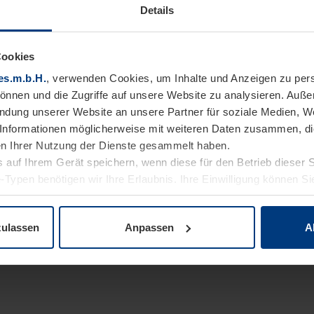
Details
Cookies
es.m.b.H.
, verwenden Cookies, um Inhalte und Anzeigen zu pers
können und die Zugriffe auf unsere Website zu analysieren. Auß
endung unserer Website an unsere Partner für soziale Medien, W
Informationen möglicherweise mit weiteren Daten zusammen, die 
n Ihrer Nutzung der Dienste gesammelt haben.
 auf Ihrem Gerät speichern, wenn diese für den Betrieb dieser 
-Typen benötigen wir Ihre Erlaubnis. Ihre Einwilligung können Sie
enschutzerklärung
unserer Website ändern oder widerrufen.
zulassen
Anpassen
A