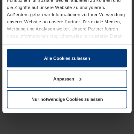
Funktionen für soziale Medien anbieten zu können und
die Zugriffe auf unsere Website zu analysieren.
Außerdem geben wir Informationen zu Ihrer Verwendung
unserer Website an unsere Partner für soziale Medien,
Werbung und Analysen weiter. Unsere Partner führen
diese Informationen möglicherweise mit weiteren Daten
zusammen, die Sie ihnen bereitgestellt haben oder die
sie im Rahmen Ihrer Nutzung der Dienste gesammelt
haben.
Alle Cookies zulassen
Rechtlich können wir Cookies auf Ihrem Gerät speichern,
wenn diese für den Betrieb dieser Seite unbedingt
Anpassen
notwendig sind. Für alle anderen Cookie-Typen benötigen
wir Ihre Erlaubnis. Ihre Einwilligung können Sie jederzeit
in der Cookie-Erläuterung auf der Seite
Nur notwendige Cookies zulassen
Datenschutzerklärung
unserer Website ändern oder
widerrufen.