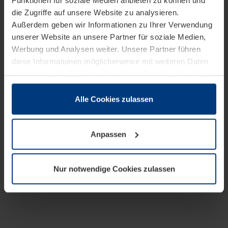
Funktionen für soziale Medien anbieten zu können und
die Zugriffe auf unsere Website zu analysieren.
Außerdem geben wir Informationen zu Ihrer Verwendung
unserer Website an unsere Partner für soziale Medien,
Werbung und Analysen weiter. Unsere Partner führen
diese Informationen möglicherweise mit weiteren Daten
zusammen, die Sie ihnen bereitgestellt haben oder die
sie im Rahmen Ihrer Nutzung der Dienste gesammelt
haben.
Alle Cookies zulassen
Rechtlich können wir Cookies auf Ihrem Gerät speichern,
wenn diese für den Betrieb dieser Seite unbedingt
Anpassen
notwendig sind. Für alle anderen Cookie-Typen benötigen
wir Ihre Erlaubnis. Ihre Einwilligung können Sie jederzeit
in der Cookie-Erläuterung auf der Seite
Nur notwendige Cookies zulassen
Datenschutzerklärung
unserer Website ändern oder
widerrufen.