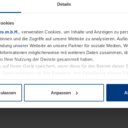
Details
Cookies
es.m.b.H.
, verwenden Cookies, um Inhalte und Anzeigen zu pers
können und die Zugriffe auf unsere Website zu analysieren. Auß
endung unserer Website an unsere Partner für soziale Medien, W
Informationen möglicherweise mit weiteren Daten zusammen, die 
n Ihrer Nutzung der Dienste gesammelt haben.
 auf Ihrem Gerät speichern, wenn diese für den Betrieb dieser 
-Typen benötigen wir Ihre Erlaubnis. Ihre Einwilligung können Sie
enschutzerklärung
unserer Website ändern oder widerrufen.
zulassen
Anpassen
A