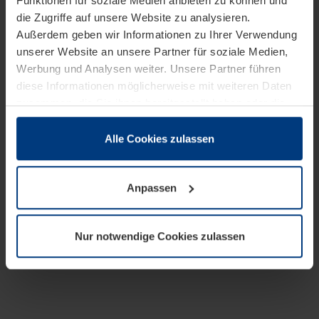
Funktionen für soziale Medien anbieten zu können und
die Zugriffe auf unsere Website zu analysieren.
Außerdem geben wir Informationen zu Ihrer Verwendung
unserer Website an unsere Partner für soziale Medien,
Werbung und Analysen weiter. Unsere Partner führen
diese Informationen möglicherweise mit weiteren Daten
zusammen, die Sie ihnen bereitgestellt haben oder die
sie im Rahmen Ihrer Nutzung der Dienste gesammelt
haben.
Alle Cookies zulassen
Rechtlich können wir Cookies auf Ihrem Gerät speichern,
wenn diese für den Betrieb dieser Seite unbedingt
Anpassen
notwendig sind. Für alle anderen Cookie-Typen benötigen
wir Ihre Erlaubnis. Ihre Einwilligung können Sie jederzeit
in der Cookie-Erläuterung auf der Seite
Nur notwendige Cookies zulassen
Datenschutzerklärung
unserer Website ändern oder
widerrufen.