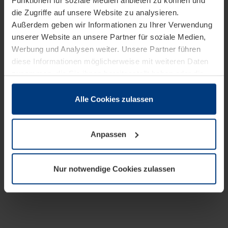
Funktionen für soziale Medien anbieten zu können und
die Zugriffe auf unsere Website zu analysieren.
Außerdem geben wir Informationen zu Ihrer Verwendung
unserer Website an unsere Partner für soziale Medien,
Werbung und Analysen weiter. Unsere Partner führen
diese Informationen möglicherweise mit weiteren Daten
zusammen, die Sie ihnen bereitgestellt haben oder die
sie im Rahmen Ihrer Nutzung der Dienste gesammelt
haben.
Alle Cookies zulassen
Rechtlich können wir Cookies auf Ihrem Gerät speichern,
wenn diese für den Betrieb dieser Seite unbedingt
Anpassen
notwendig sind. Für alle anderen Cookie-Typen benötigen
wir Ihre Erlaubnis. Ihre Einwilligung können Sie jederzeit
in der Cookie-Erläuterung auf der Seite
Nur notwendige Cookies zulassen
Datenschutzerklärung
unserer Website ändern oder
widerrufen.