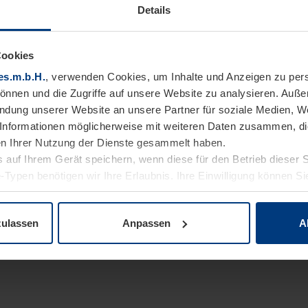
Details
Cookies
es.m.b.H.
, verwenden Cookies, um Inhalte und Anzeigen zu pers
können und die Zugriffe auf unsere Website zu analysieren. Auß
endung unserer Website an unsere Partner für soziale Medien, W
Informationen möglicherweise mit weiteren Daten zusammen, die 
n Ihrer Nutzung der Dienste gesammelt haben.
 auf Ihrem Gerät speichern, wenn diese für den Betrieb dieser 
-Typen benötigen wir Ihre Erlaubnis. Ihre Einwilligung können Sie
enschutzerklärung
unserer Website ändern oder widerrufen.
zulassen
Anpassen
A