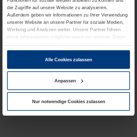
Funktionen für soziale Medien anbieten zu können und
die Zugriffe auf unsere Website zu analysieren.
Außerdem geben wir Informationen zu Ihrer Verwendung
unserer Website an unsere Partner für soziale Medien,
Werbung und Analysen weiter. Unsere Partner führen
diese Informationen möglicherweise mit weiteren Daten
zusammen, die Sie ihnen bereitgestellt haben oder die
sie im Rahmen Ihrer Nutzung der Dienste gesammelt
haben.
Alle Cookies zulassen
Rechtlich können wir Cookies auf Ihrem Gerät speichern,
wenn diese für den Betrieb dieser Seite unbedingt
Anpassen
notwendig sind. Für alle anderen Cookie-Typen benötigen
wir Ihre Erlaubnis. Ihre Einwilligung können Sie jederzeit
in der Cookie-Erläuterung auf der Seite
Nur notwendige Cookies zulassen
Datenschutzerklärung
unserer Website ändern oder
widerrufen.