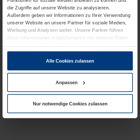
Funktionen für soziale Medien anbieten zu können und
die Zugriffe auf unsere Website zu analysieren.
Außerdem geben wir Informationen zu Ihrer Verwendung
unserer Website an unsere Partner für soziale Medien,
Werbung und Analysen weiter. Unsere Partner führen
diese Informationen möglicherweise mit weiteren Daten
zusammen, die Sie ihnen bereitgestellt haben oder die
sie im Rahmen Ihrer Nutzung der Dienste gesammelt
haben.
Alle Cookies zulassen
Rechtlich können wir Cookies auf Ihrem Gerät speichern,
wenn diese für den Betrieb dieser Seite unbedingt
Anpassen
notwendig sind. Für alle anderen Cookie-Typen benötigen
wir Ihre Erlaubnis. Ihre Einwilligung können Sie jederzeit
in der Cookie-Erläuterung auf der Seite
Nur notwendige Cookies zulassen
Datenschutzerklärung
unserer Website ändern oder
widerrufen.