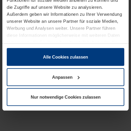
Funktionen für soziale Medien anbieten zu können und
die Zugriffe auf unsere Website zu analysieren.
Außerdem geben wir Informationen zu Ihrer Verwendung
unserer Website an unsere Partner für soziale Medien,
Werbung und Analysen weiter. Unsere Partner führen
diese Informationen möglicherweise mit weiteren Daten
zusammen, die Sie ihnen bereitgestellt haben oder die
sie im Rahmen Ihrer Nutzung der Dienste gesammelt
haben.
Alle Cookies zulassen
Rechtlich können wir Cookies auf Ihrem Gerät speichern,
wenn diese für den Betrieb dieser Seite unbedingt
Anpassen
notwendig sind. Für alle anderen Cookie-Typen benötigen
wir Ihre Erlaubnis. Ihre Einwilligung können Sie jederzeit
in der Cookie-Erläuterung auf der Seite
Nur notwendige Cookies zulassen
Datenschutzerklärung
unserer Website ändern oder
widerrufen.