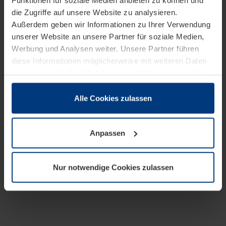
Funktionen für soziale Medien anbieten zu können und
die Zugriffe auf unsere Website zu analysieren.
Außerdem geben wir Informationen zu Ihrer Verwendung
unserer Website an unsere Partner für soziale Medien,
Werbung und Analysen weiter. Unsere Partner führen
diese Informationen möglicherweise mit weiteren Daten
zusammen, die Sie ihnen bereitgestellt haben oder die
sie im Rahmen Ihrer Nutzung der Dienste gesammelt
haben.
Alle Cookies zulassen
Rechtlich können wir Cookies auf Ihrem Gerät speichern,
wenn diese für den Betrieb dieser Seite unbedingt
Anpassen
notwendig sind. Für alle anderen Cookie-Typen benötigen
wir Ihre Erlaubnis. Ihre Einwilligung können Sie jederzeit
in der Cookie-Erläuterung auf der Seite
Nur notwendige Cookies zulassen
Datenschutzerklärung
unserer Website ändern oder
widerrufen.