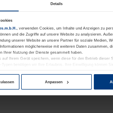
Details
Cookies
es.m.b.H.
, verwenden Cookies, um Inhalte und Anzeigen zu pers
können und die Zugriffe auf unsere Website zu analysieren. Auß
endung unserer Website an unsere Partner für soziale Medien, W
Informationen möglicherweise mit weiteren Daten zusammen, die 
n Ihrer Nutzung der Dienste gesammelt haben.
 auf Ihrem Gerät speichern, wenn diese für den Betrieb dieser 
-Typen benötigen wir Ihre Erlaubnis. Ihre Einwilligung können Sie
enschutzerklärung
unserer Website ändern oder widerrufen.
zulassen
Anpassen
A