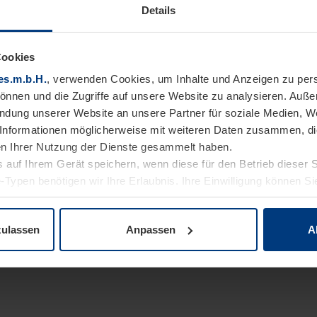
Details
Cookies
es.m.b.H.
, verwenden Cookies, um Inhalte und Anzeigen zu pers
können und die Zugriffe auf unsere Website zu analysieren. Auß
endung unserer Website an unsere Partner für soziale Medien, W
Informationen möglicherweise mit weiteren Daten zusammen, die 
n Ihrer Nutzung der Dienste gesammelt haben.
 auf Ihrem Gerät speichern, wenn diese für den Betrieb dieser 
-Typen benötigen wir Ihre Erlaubnis. Ihre Einwilligung können Sie
enschutzerklärung
unserer Website ändern oder widerrufen.
zulassen
Anpassen
A