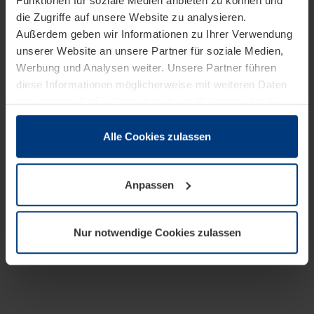
Funktionen für soziale Medien anbieten zu können und
die Zugriffe auf unsere Website zu analysieren.
Außerdem geben wir Informationen zu Ihrer Verwendung
unserer Website an unsere Partner für soziale Medien,
Werbung und Analysen weiter. Unsere Partner führen
diese Informationen möglicherweise mit weiteren Daten
zusammen, die Sie ihnen bereitgestellt haben oder die
sie im Rahmen Ihrer Nutzung der Dienste gesammelt
haben.
Alle Cookies zulassen
Rechtlich können wir Cookies auf Ihrem Gerät speichern,
wenn diese für den Betrieb dieser Seite unbedingt
Anpassen
notwendig sind. Für alle anderen Cookie-Typen benötigen
wir Ihre Erlaubnis. Ihre Einwilligung können Sie jederzeit
in der Cookie-Erläuterung auf der Seite
Nur notwendige Cookies zulassen
Datenschutzerklärung
unserer Website ändern oder
widerrufen.