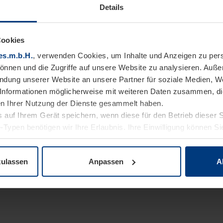
Details
Cookies
es.m.b.H.
, verwenden Cookies, um Inhalte und Anzeigen zu pers
können und die Zugriffe auf unsere Website zu analysieren. Auß
endung unserer Website an unsere Partner für soziale Medien, W
Informationen möglicherweise mit weiteren Daten zusammen, die 
n Ihrer Nutzung der Dienste gesammelt haben.
 auf Ihrem Gerät speichern, wenn diese für den Betrieb dieser 
-Typen benötigen wir Ihre Erlaubnis. Ihre Einwilligung können Sie
enschutzerklärung
unserer Website ändern oder widerrufen.
zulassen
Anpassen
A